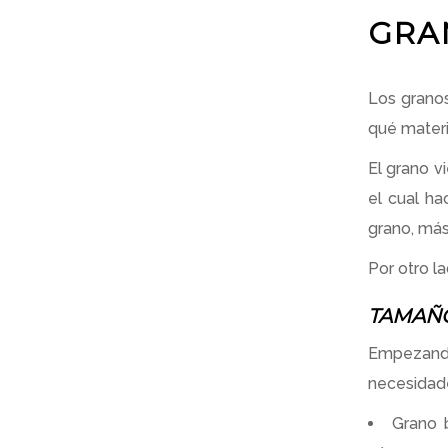
GRA
Los granos
qué materi
El grano v
el cual ha
grano, más
Por otro l
TAMAÑ
Empezando
necesidad
Grano b