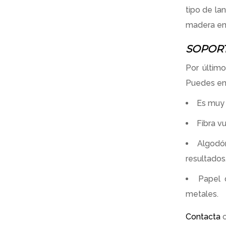
tipo de la
madera en 
SOPOR
Por último
Puedes enc
Es muy 
Fibra vu
Algodón
resultados
Papel d
metales.
Contacta
c