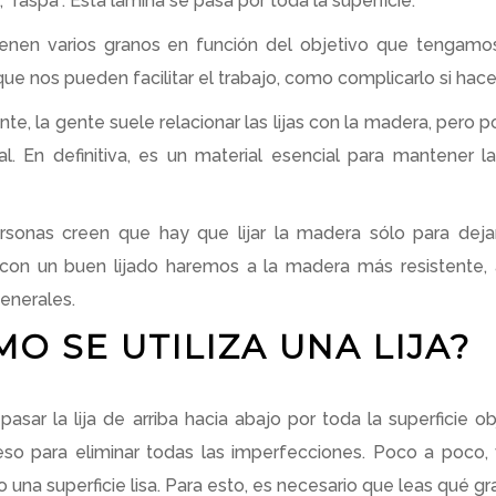
, “raspa”. Esta lámina se pasa por toda la superficie.
tienen varios granos en función del objetivo que tengamo
ue nos pueden facilitar el trabajo, como complicarlo si hac
te, la gente suele relacionar las lijas con la madera, pero
al. En definitiva, es un material esencial para mantener
rsonas creen que hay que lijar la madera sólo para dejar
con un buen lijado haremos a la madera más resistente, a
enerales.
O SE UTILIZA UNA LIJA?
sar la lija de arriba hacia abajo por toda la superficie obj
eso para eliminar todas las imperfecciones. Poco a poco
 una superficie lisa. Para esto, es necesario que leas qué gr