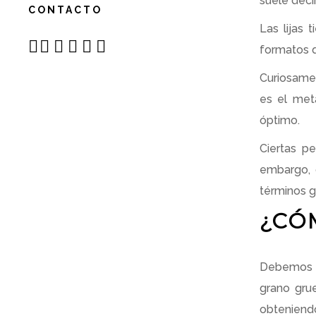
suele decir
CONTACTO
Las lijas 
formatos q
Curiosamen
es el met
óptimo.
Ciertas pe
embargo, 
términos g
¿CÓM
Debemos pa
grano gru
obteniendo