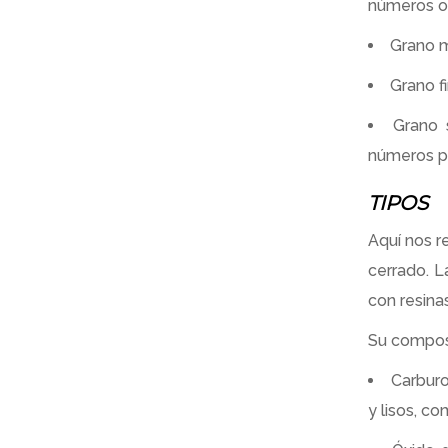
números os
Grano m
Grano f
Grano 
números p
TIPOS
Aquí nos r
cerrado. 
con resinas
Su composi
Carburo
y lisos, c