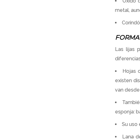
Óxido d
metal, aun
Corindón
FORMA
Las lijas
diferencia
Hojas o
existen di
van desde 
También
esponja: ba
Su uso 
Lana de