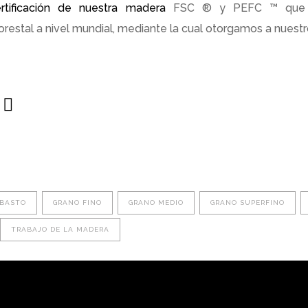
rtificación de nuestra madera
FSC ® y PEFC ™ que i
orestal a nivel mundial, mediante la cual otorgamos a nuestro
 BASTO
GRANO FINO
GRANO MEDIO
GRANO SUPERFINO
TRABAJO DE LA MADERA